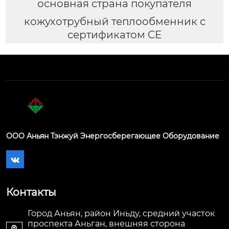
основная страна покупателя
кожухотрубный теплообменник с
сертификатом CE
ООО Аньян Тэнжуй Энергосберегающее Оборудование

Контакты
Город Аньян, район Иньду, средний участок
проспекта Аньган, внешняя сторона
