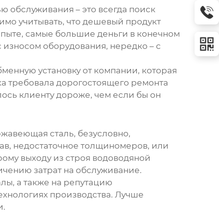
ю обслуживания – это всегда поиск
димо учитывать, что дешевый продукт
 опыте, самые большие деньги в конечном
с износом оборудования, нередко – с
бменную установку
от компании, которая
вка требовала дорогостоящего ремонта
лось клиенту дороже, чем если бы он
жавеющая сталь, безусловно,
тав, недостаточное толщиномеров, или
рому выходу из строя
водоводяной
личению затрат на обслуживание.
лы, а также на репутацию
ехнологиях производства. Лучше
и.