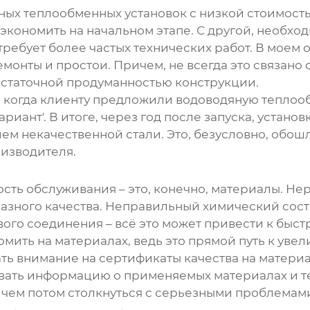
ных теплообменных установок
с низкой стоимость
экономить на начальном этапе. С другой, необхо
требует более частых технических работ. В моем
монты и простои. Причем, не всегда это связано 
статочной продуманностью конструкции.
, когда клиенту предложили
водоводяную теплоо
иант'. В итоге, через год после запуска, устано
ем некачественной стали. Это, безусловно, обош
изводителя.
ть обслуживания – это, конечно, материалы. Нер
разного качества. Неправильный химический сос
го соединения – всё это может привести к быст
номить на материалах, ведь это прямой путь к уве
ть внимание на сертификаты качества на материа
вать информацию о применяемых материалах и т
 чем потом столкнуться с серьезными проблемам