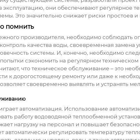
ку существующей системы, разработали проект 
 в эксплуатацию, они обеспечивают регулярное т
мы. Это значительно снижает риски простоев и 
но помнить
адежного производителя, необходимо соблюдать 
онтроль качества воды, своевременная замена у
овечность системы. И, конечно, необходимо сле
 попытки сэкономить на регулярном техническо
читают, что техническое обслуживание – это необя
сти к дорогостоящему ремонту или даже к необх
озволяет своевременно выявлять и устранять ме
луживанию
играет автоматизация. Использование автоматиз
вать работу
водоводяной теплообменной устано
ижает нагрузку на персонал и повышает безопасно
т автоматически регулировать температуру тепл