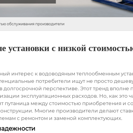
стью обслуживания производители
е установки с низкой стоимост
ный интерес к
водоводяным теплообменным уста
тенциальные потребители ищут не просто дешеву
 долгосрочной перспективе. Этот тренд вполне 
зации эксплуатационных расходов. Но, как это ча
одит путаница между стоимостью приобретения и с
онструкции. Многие производители делают ставк
лемам с ремонтом и заменой комплектующих.
надежности