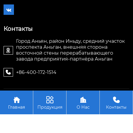

Контакты
Город Аньян, район Иньду, средний участок
проспекта Аньган, внешняя сторона

восточной стены перерабатывающего
завода предприятия-партнёра Аньган
+86-400-172-1514

Авторское право©ООО Аньян Тэнжуй




Энергосберегающее Оборудование
Главная
Продукция
О Нас
Контакты