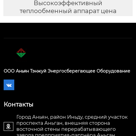
Высокоэффективный
теплообменный аппарат цена
ООО Аньян Тэнжуй Энергосберегающее Оборудование

Контакты
Город Аньян, район Иньду, средний участок
проспекта Аньган, внешняя сторона

восточной стены перерабатывающего
завода предприятия-партнёра Аньган