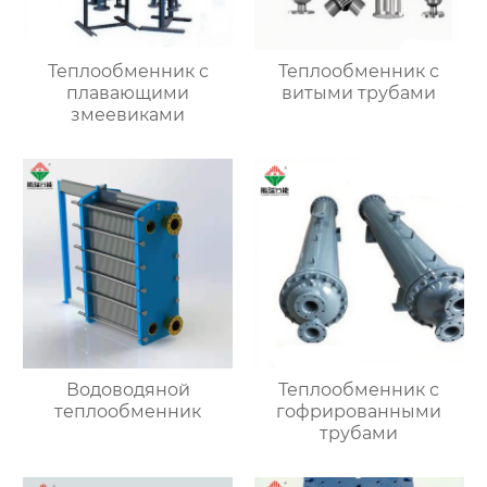
Теплообменник с
Теплообменник с
плавающими
витыми трубами
змеевиками
Водоводяной
Теплообменник с
теплообменник
гофрированными
трубами