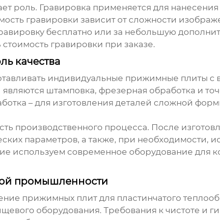
ает роль. Гравировка применяется для нанесения
мость гравировки зависит от сложности изображе
авировку бесплатно или за небольшую дополнител
 стоимость гравировки при заказе.
ль качества
отавливать
индивидуальные прижимные плиты
с 
вляются штамповка, фрезерная обработка и точ
ботка – для изготовления деталей сложной формы
асть производственного процесса. После изгото
ских параметров, а также, при необходимости, и
е используем современное оборудование для к
евой промышленности
ление
прижимных плит
для пластинчатого теплоо
ищевого оборудования. Требования к чистоте и г