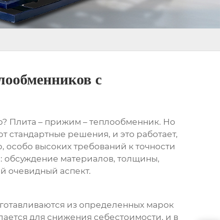
лообменников с
ого? Плита – прижим – теплообменник. Но
т стандартные решения, и это работает,
р, особо высоких требований к точности
е: обсуждение материалов, толщины,
ый очевидный аспект.
готавливаются из определенных марок
ается для снижения себестоимости, и в