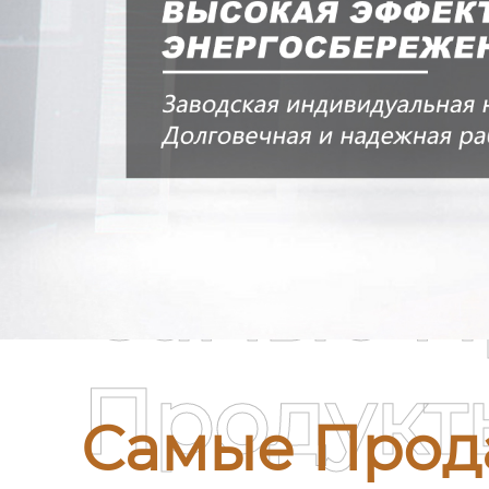
Самые П
Продукт
Самые Прод