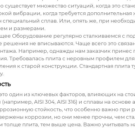
Но существует множество ситуаций, когда это ст
окой вибрации, когда требуется дополнительная 
 специальный сплав. Или, опять же, при необхо
ем и размерами.
щее Оборудование регулярно сталкиваемся с под
е решения не вписываются. Чаще всего это связ
тажа. Например, однажды нам заказчик принес 
. Требовалась плита с неровным профилем для 
ения к старой конструкции. Стандартная плита т
у.
сть
это один из ключевых факторов, влияющих на сто
например, AISI 304, AISI 316) и сплавы на основ
ррозионную стойкость, что особенно важно при 
ержены коррозии, но они менее прочны, чем ста
м толще плита, тем выше цена. Важно учитывать н