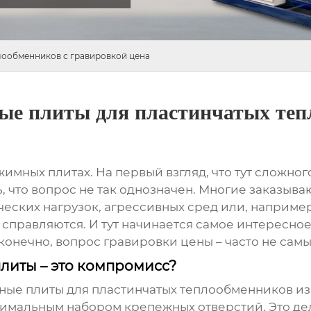
ообменников с гравировкой цена
е плиты для пластинчатых теп
жимных плитах
. На первый взгляд, что тут сложн
 что вопрос не так однозначен. Многие заказываю
ческих нагрузок, агрессивных сред или, наприме
 справляются. И тут начинается самое интересно
конечно, вопрос
гравировки цены
– часто не сам
литы – это компромисс?
ые плиты для пластинчатых теплообменников
из
нимальным набором крепежных отверстий. Это дел