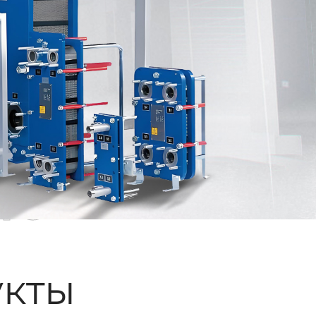
ые
кты