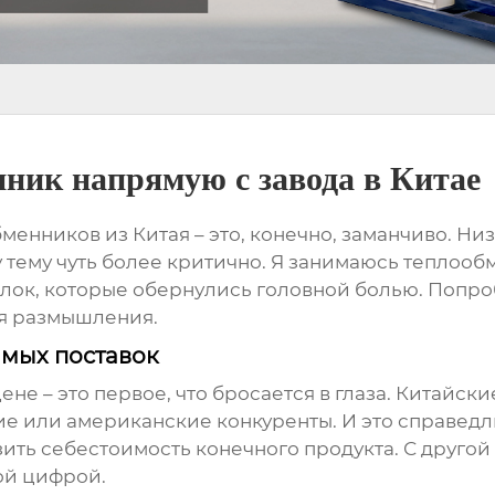
ник напрямую с завода в Китае
бменников
из Китая – это, конечно, заманчиво. Н
 тему чуть более критично. Я занимаюсь теплооб
делок, которые обернулись головной болью. Попро
ля размышления.
мых поставок
ене – это первое, что бросается в глаза. Китайс
е или американские конкуренты. И это справедли
ить себестоимость конечного продукта. С другой 
ой цифрой.