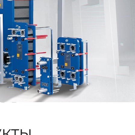
ые
кты