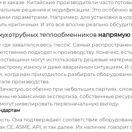
 в заказе. Китайские производители часто гото
уальные решения и модификации. Это особенно а
ыми параметрами. Например, для установки в ко
ть критичным. И это всё вполне реально обсудить
жухотрубных теплообменников
напрямую
 где завалялся весь 'песок'. Самый распространен
ственно подходят к производству. Конечно, есть
 поставщики могут использовать дешевые материа
быстрому износу и даже аварийным ситуациям. И 
и, когда нам приходилось разбирать оборудовани
тапе производства.
 Зачастую, особенно при небольших партиях, сл
ужны независимая экспертиза, собственные ресурс
 могут нивелировать первоначальную выгоду.
андартам
сть. Она подтверждает соответствие оборудован
ак CE, ASME, API, и так далее. Их наличие говори