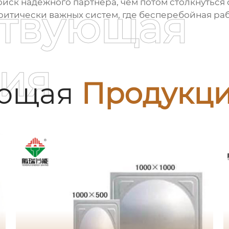
оиск надежного партнера, чем потом столкнутьс
ствующая
ритически важных систем, где бесперебойная ра
ия
ующая
Продукц