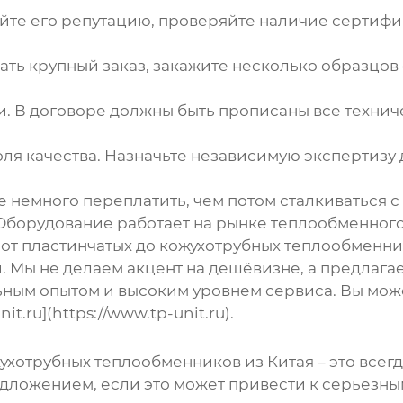
йте его репутацию, проверяйте наличие сертифик
лать крупный заказ, закажите несколько образцов
и.
В договоре должны быть прописаны все техниче
ля качества.
Назначьте независимую экспертизу 
 немного переплатить, чем потом сталкиваться 
орудование работает на рынке теплообменного 
от пластинчатых до кожухотрубных теплообменни
 Мы не делаем акцент на дешёвизне, а предлаг
ным опытом и высоким уровнем сервиса. Вы мож
t.ru](https://www.tp-unit.ru).
ухотрубных теплообменников
из Китая – это все
едложением, если это может привести к серьезн