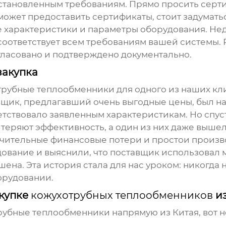
становленным требованиям. Прямо просить серти
может предоставить сертификаты, стоит задуматьс
е характеристики и параметры оборудования. Не
н соответствует всем требованиям вашей системы.
огласовано и подтверждено документально.
закупка
трубные теплообменники
для одного из наших кл
щик, предлагавший очень выгодные цены, был на
етствовало заявленным характеристикам. Но спус
теряют эффективность, а один из них даже вышел
ачительные финансовые потери и простои произв
ование и выяснили, что поставщик использовал 
шена. Эта история стала для нас уроком: никогда 
орудовании.
акупке
кожухотрубных теплообменников
из
рубные теплообменники
напрямую из Китая, вот н