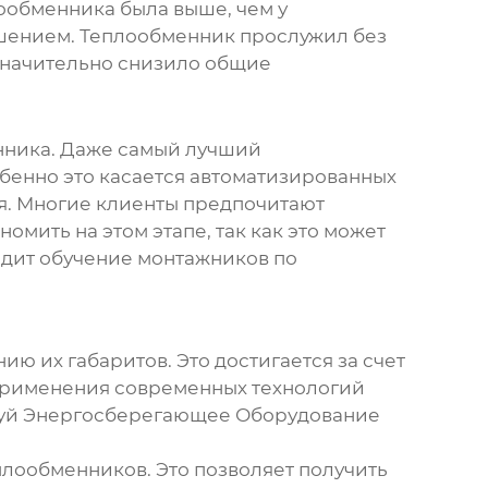
ообменника была выше, чем у
ешением. Теплообменник прослужил без
 значительно снизило общие
енника. Даже самый лучший
обенно это касается автоматизированных
я. Многие клиенты предпочитают
омить на этом этапе, так как это может
одит обучение монтажников по
 их габаритов. Это достигается за счет
ет применения современных технологий
энжуй Энергосберегающее Оборудование
плообменников. Это позволяет получить