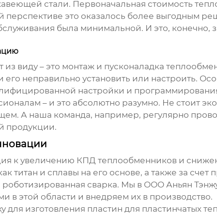
авеющей стали. Первоначальная стоимость тепл
ной перспективе это оказалось более выгодным р
обслуживания была минимальной. И это, конечно,
ацию
т из виду – это монтаж и пусконаладка теплообм
 его неправильно установить или настроить. Ос
валифицированной настройки и программировани
оналам – и это абсолютно разумно. Не стоит экон
щем. А наша команда, например, регулярно пров
й продукции.
инновации
ия к увеличению КПД теплообменников и снижению
ак титан и сплавы на его основе, а также за сч
а и роботизированная сварка. Мы в ООО Аньян Т
и в этой области и внедряем их в производство.
у для изготовления пластин для пластинчатых те