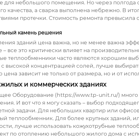
 для небольшого помещения. Но через полгода он
 качества, а сварка выполнена небрежно. В ито
твиями протечки. Стоимость ремонта превысила 
ольный камень решения
ления зданий цена
важна, но не менее важна эфф
 – все это критически влияет на производительно
тые теплообменники часто являются хорошим выбо
, с высокой концентрацией солей, лучше выбира
цена зависит не только от размера, но и от исп
 жилых и коммерческих зданиях
е Оборудование (https://www.tp-unit.ru/) мног
ния. И вот что я могу сказать – выбор подходяще
етной задачи. Для небольших квартир или офисов
ый теплообменник. Для более крупных зданий, и
ости, лучше использовать кожухотрубные теплоо
ект по отоплению небольшого жилого дома с ис