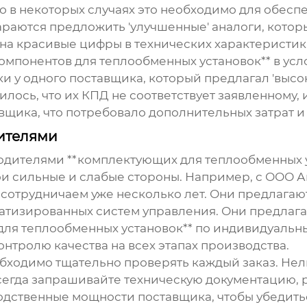
 но в некоторых случаях это необходимо для обес
араются предложить 'улучшенные' аналоги, котор
ь на красивые цифры в технических характеристи
омпонентов для теплообменных установок** в усл
и у одного поставщика, который предлагал 'выс
лось, что их КПД не соответствует заявленному, 
вщика, что потребовало дополнительных затрат и
ителями
дителями **комплектующих для теплообменных ус
ои сильные и слабые стороны. Например, с ООО
мы сотрудничаем уже несколько лет. Они предлага
атизированных систем управления. Они предлагаю
для теплообменных установок** по индивидуальн
нтролю качества на всех этапах производства.
ходимо тщательно проверять каждый заказ. Нель
егда запрашивайте техническую документацию, р
одственные мощности поставщика, чтобы убедить