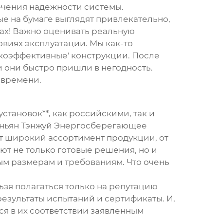
печения надежности системы.
ые на бумаге выглядят привлекательно,
ках! Важно оценивать реальную
овиях эксплуатации. Мы как-то
окоэффективные' конструкции. После
и они быстро пришли в негодность.
 времени.
тановок**, как российскими, так и
 Аньян Тэнжуй Энергосберегающее
ют широкий ассортимент продукции, от
т не только готовые решения, но и
ым размерам и требованиям. Что очень
зя полагаться только на репутацию
езультаты испытаний и сертификаты. И,
ся в их соответствии заявленным