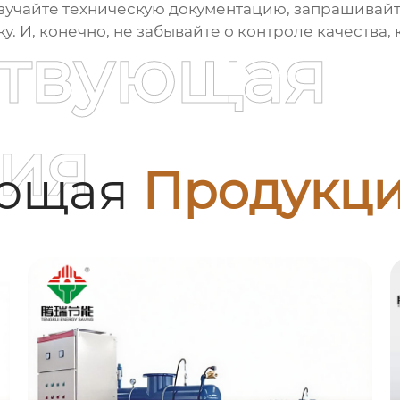
зучайте техническую документацию, запрашивайт
у. И, конечно, не забывайте о контроле качества
ствующая
ия
ующая
Продукц