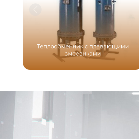
Теплообменник с плавающими
змеевиками