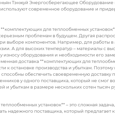
 Аньян Тэнжуй Энергосберегающее Оборудование 
и используют современное оборудование и приде
а **комплектующих для теплообменных установок*
к серьезным проблемам в будущем. Другая распро
ри выборе компонентов. Например, для работы в
озии. А для высоких температур – материалы с в
у износу оборудования и необходимости его зам
ременная доставка **комплектующих для теплообме
ти к остановке производства и убыткам. Поэтому
 способны обеспечить своевременную доставку п
ников у одного поставщика, который не смог вов
ей и убыткам в размере нескольких сотен тысяч р
еплообменных установок** – это сложная задача, 
рать надежного поставщика, который предлагает