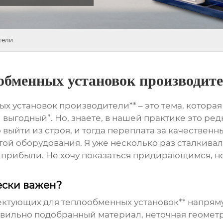
тели
бменных установок производит
 установок производители** – это тема, которая 
ыгодный”. Но, знаете, в нашей практике это ред
выйти из строя, и тогда переплата за качествен
ой оборудования. Я уже несколько раз сталкивал
прибыли. Не хочу показаться придирающимся, но 
ески важен?
лектующих для теплообменных установок** напря
авильно подобранный материал, неточная геометр