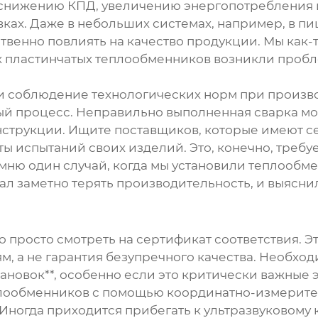
 снижению КПД, увеличению энергопотребления и, 
ках. Даже в небольших системах, например, в 
венно повлиять на качество продукции. Мы как-
ых пластинчатых теплообменников возникли пробл
 и соблюдение технологических норм при произво
ый процесс. Неправильно выполненная сварка мо
струкции. Ищите поставщиков, которые имеют се
ты испытаний своих изделий. Это, конечно, требу
мню один случай, когда мы установили теплообме
ал заметно терять производительность, и выяснил
о просто смотреть на сертификат соответствия. Эт
м, а не гарантия безупречного качества. Необхо
новок**, особенно если это критически важные 
лообменников с помощью координатно-измерител
Иногда приходится прибегать к ультразвуковому 