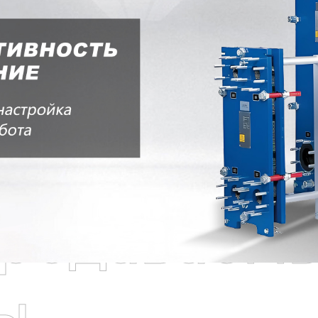
родаваем
ы