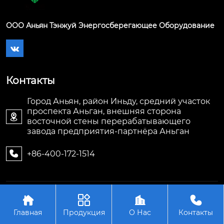
ООО Аньян Тэнжуй Энергосберегающее Оборудование

Контакты
Город Аньян, район Иньду, средний участок
проспекта Аньган, внешняя сторона

восточной стены перерабатывающего
завода предприятия-партнёра Аньган
+86-400-172-1514

Авторское право©ООО Аньян Тэнжуй




Энергосберегающее Оборудование
Главная
Продукция
О Нас
Контакты