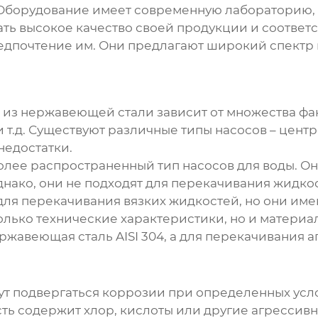
борудование имеет современную лабораторию, 
ать высокое качество своей продукции и соответ
редпочтение им. Они предлагают широкий спектр
ы из нержавеющей стали
зависит от множества фа
т.д. Существуют различные типы насосов – центр
недостатки.
лее распространенный тип насосов для воды. О
нако, они не подходят для перекачивания жидко
 для перекачивания вязких жидкостей, но они им
олько технические характеристики, но и материал
жавеющая сталь AISI 304, а для перекачивания 
ут подвергаться коррозии при определенных усло
ь содержит хлор, кислоты или другие агрессивны