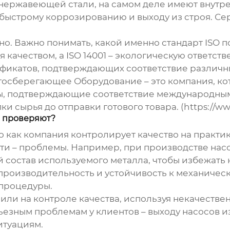
з нержавеющей стали, на самом деле имеют внут
х быстрому коррозированию и выходу из строя. Се
о. Важно понимать, какой именно стандарт ISO по
 качеством, а ISO 14001 – экологическую ответст
тификатов, подтверждающих соответствие различ
госберегающее Оборудование – это компания, к
ы, подтверждающие соответствие международным 
и сырья до отправки готового товара. (https://www
о проверяют?
о как компания контролирует качество на практик
ости – проблемы. Например, при производстве
нас
 состав используемого металла, чтобы избежать 
производительность и устойчивость к механичес
 процедуры.
или на контроле качества, используя некачестве
ьезным проблемам у клиентов – выходу насосов из
итуациям.