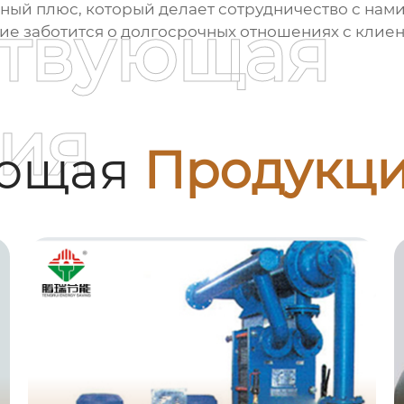
ьный плюс, который делает сотрудничество с на
ствующая
е заботится о долгосрочных отношениях с клиен
ия
ующая
Продукц