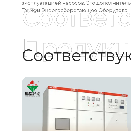
эксплуатацией насосов. Это дополнител
Соответ
Тэнжуй Энергосберегающее Оборудовани
Продукц
Соответств