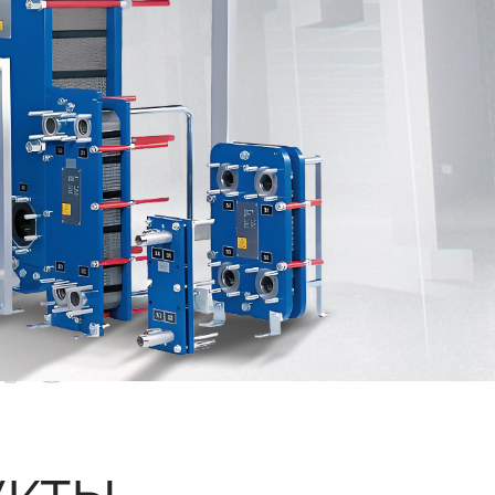
ые
кты