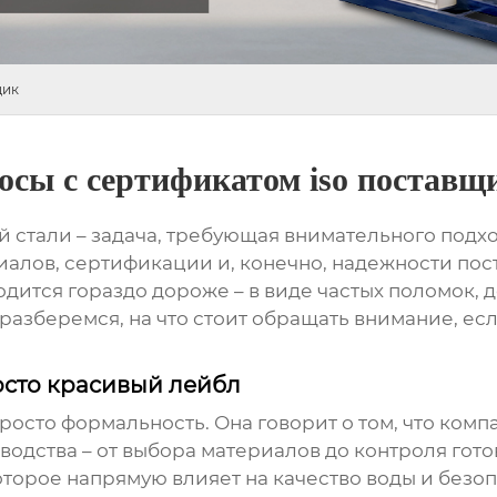
щик
сы с сертификатом iso поставщ
й стали
– задача, требующая внимательного подх
риалов, сертификации и, конечно, надежности пост
одится гораздо дороже – в виде частых поломок,
 разберемся, на что стоит обращать внимание, ес
росто красивый лейбл
 просто формальность. Она говорит о том, что к
зводства – от выбора материалов до контроля гот
которое напрямую влияет на качество воды и безо