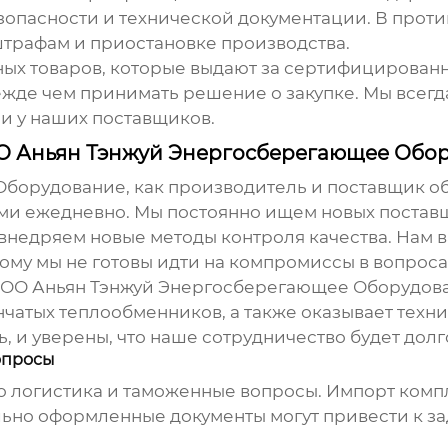
опасности и технической документации. В против
штрафам и приостановке производства.
ных товаров, которые выдают за сертифицирован
ежде чем принимать решение о закупке. Мы всег
и у наших поставщиков.
ОО Аньян Тэнжуй Энергосберегающее Обо
борудование, как производитель и поставщик о
ами ежедневно. Мы постоянно ищем новых постав
внедряем новые методы контроля качества. Нам 
му мы не готовы идти на компромиссы в вопросах
ООО Аньян Тэнжуй Энергосберегающее Оборудов
чатых теплообменников, а также оказывает техн
, и уверены, что наше сотрудничество будет дол
опросы
то логистика и таможенные вопросы. Импорт ком
ьно оформленные документы могут привести к з