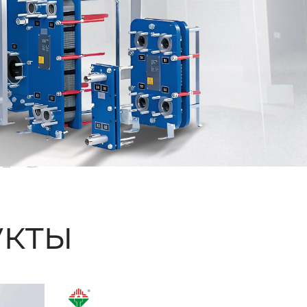
ые
кты