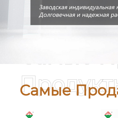
Самые П
Продукт
Самые Прод