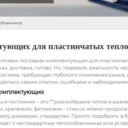
ообменников
ктующих для пластинчатых тепл
оптовых поставках комплектующих для пластинча
з, доставка, готово. Но, поверьте, реальность ча
осистема, требующая глубокого понимания рынка, 
поделюсь своим опытом, ошибками и наблюдениями,
комплектующих
ся постоянно – это **разнообразие типов и разм
, крепежом, фитингами – список можно продолжа
алу, размерам, стандартам. Просто подобрать 'в 
ь идет о нестандартных теплообменниках или уст