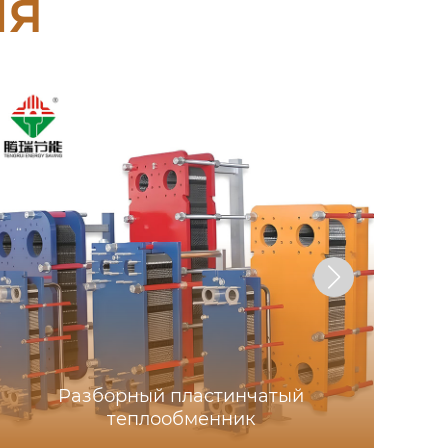
ия
Разборный пластинчатый
теплообменник