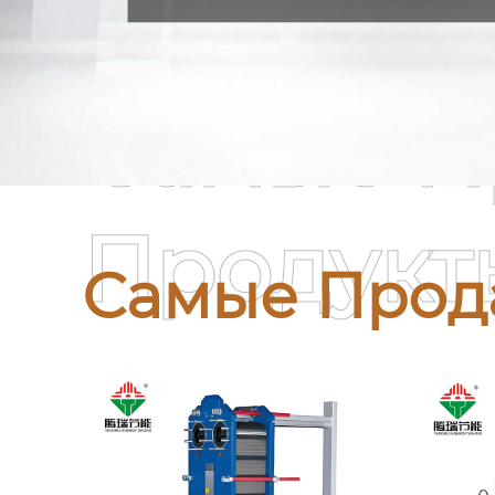
Самые П
Продукт
Самые Прод