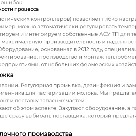
 ошибок.
ности процесса
гических контроллеров) позволяет гибко настр
имер, можно автоматически регулировать темпер
ктируем и интегрируем собственные АСУ ТП для
т
ть максимальную производительность и надежнос
орудование, основанная в 2012 году, специализ
ктирование, производство и монтаж теплообменн
едприятиями, от небольших фермерских хозяйств
ржка
ивании. Регулярная промывка, дезинфекция и зам
менника для пастеризации молока
. Мы предлага
нт и поставку запасных частей.
ают об этом аспекте. Закупают оборудование, а п
чше сразу выбирать поставщика, который предлаг
лочного производства