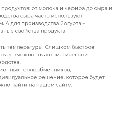
родуктов: от молока и кефира до сыра и
водства сыра часто используют
 А для производства йогурта –
зные свойства продукта.
сть температуры. Слишком быстрое
ать возможность автоматической
одства.
ионных теплообменников
,
ндивидуальное решение, которое будет
но найти на нашем сайте: