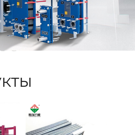
ые
кты