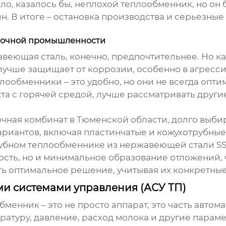
ло, казалось бы, неплохой теплообменник, но он 
 В итоге – остановка производства и серьезные п
олочной промышленности
веющая сталь, конечно, предпочтительнее. Но как
лучше защищает от коррозии, особенно в агрессив
лообменники – это удобно, но они не всегда опти
та с горячей средой, лучше рассматривать други
очная комбинат в Тюменской области, долго выб
риантов, включая пластинчатые и кожухотрубные.
рубном теплообменнике из нержавеющей стали SS
ность, но и минимальное образование отложений,
ь оптимальное решение, учитывая их конкретные
и системами управления (АСУ ТП)
обменник
– это не просто аппарат, это часть авт
атуру, давление, расход молока и другие парам