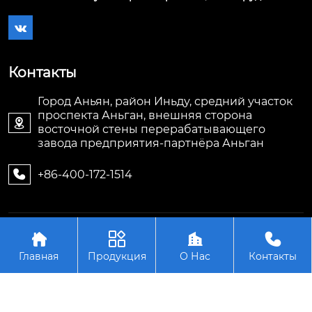

Контакты
Город Аньян, район Иньду, средний участок
проспекта Аньган, внешняя сторона

восточной стены перерабатывающего
завода предприятия-партнёра Аньган
+86-400-172-1514

Авторское право©ООО Аньян Тэнжуй




Энергосберегающее Оборудование
Главная
Продукция
О Нас
Контакты