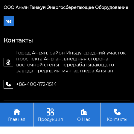
ООО Аньян Тэнжуй Энергосберегающее Оборудование

Контакты
Город Аньян, район Иньду, средний участок
проспекта Аньган, внешняя сторона

восточной стены перерабатывающего
завода предприятия-партнёра Аньган
+86-400-172-1514

Авторское право©ООО Аньян Тэнжуй




Энергосберегающее Оборудование
Главная
Продукция
О Нас
Контакты