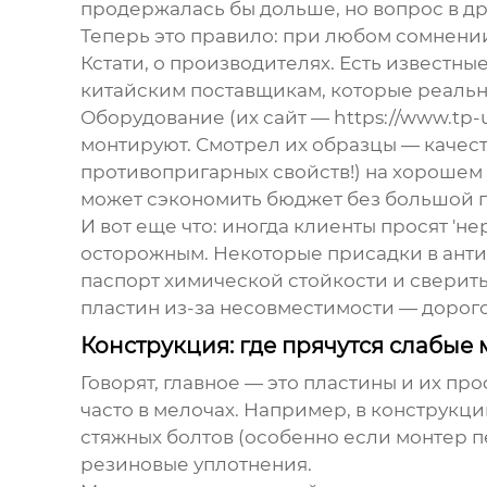
продержалась бы дольше, но вопрос в др
Теперь это правило: при любом сомнении
Кстати, о производителях. Есть известн
китайским поставщикам, которые реаль
Оборудование
(их сайт —
https://www.tp-u
монтируют. Смотрел их образцы — качест
противопригарных свойств!) на хорошем 
может сэкономить бюджет без большой п
И вот еще что: иногда клиенты просят 'н
осторожным. Некоторые присадки в анти
паспорт химической стойкости и сверить
пластин из-за несовместимости — дорого
Конструкция: где прячутся слабые 
Говорят, главное — это пластины и их пр
часто в мелочах. Например, в конструкц
стяжных болтов (особенно если монтер п
резиновые уплотнения.