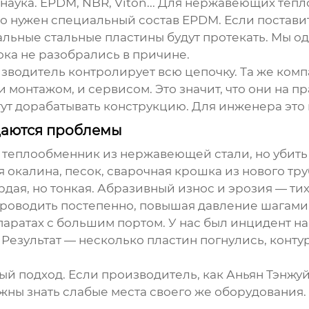
наука. EPDM, NBR, Viton... Для нержавеющих те
то нужен специальный состав EPDM. Если постави
еальные стальные пластины будут протекать. Мы о
ока не разобрались в причине.
изводитель контролирует всю цепочку. Та же ком
монтажом, и сервисом. Это значит, что они на пра
гут дорабатывать конструкцию. Для инженера это
ждаются проблемы
 теплообменник из нержавеющей стали
, но убит
 окалина, песок, сварочная крошка из нового тру
дая, но тонкая. Абразивный износ и эрозия — ти
проводить постепенно, повышая давление шагами
аратах с большим портом. У нас был инцидент на
 Результат — несколько пластин погнулись, конт
ый подход. Если производитель, как
Аньян Тэнжу
ны знать слабые места своего же оборудования. Х