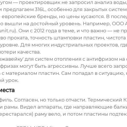
угом — проектировщик не запросил анализ воды, а
 предлагаем 316L, особенно для закрытых систем
ые европейские бренды, но цены кусаются. В пос
но вышли на достойный уровень. Например,
ООО 
nit.ru
). Они с 2012 года в теме, и что важно — не 
во проката, точность штамповки пластин, чистота
уровне. Для многих индустриальных проектов, где
отери качества.
ержавейку' для систем отопления с антифризом на 
фризах могут быть агрессивны. Лучше всего запр
 с материалом пластин. Сам попадал в ситуацию, 
й урок.
места
офиль. Согласен, но только отчасти. Термический 
ии рамы. Видел аппараты, где направляющие балк
ерестарался) раму вело, и потом пластины подте