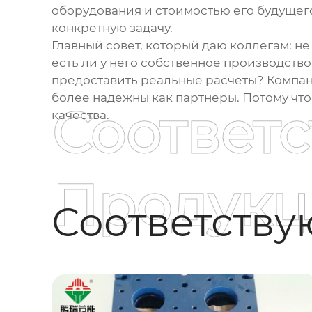
оборудования и стоимостью его будущег
конкретную задачу.
Главный совет, который даю коллегам: н
есть ли у него собственное производств
предоставить реальные расчеты? Компан
более надежны как партнеры. Потому что
Соответ
качества.
Продукц
Соответств