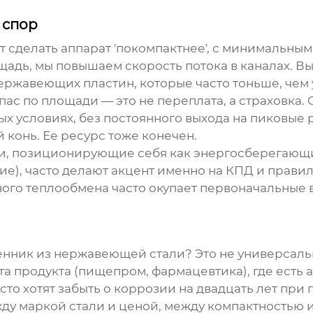
 спор
ит сделать аппарат 'покомпактнее', с минимальн
адь, мы повышаем скорость потока в каналах. В
нержавеющих пластин, которые часто тоньше, чем 
пас по площади — это не переплата, а страховка.
ых условиях, без постоянного выхода на пиковые
 конь. Ее ресурс тоже конечен.
и, позиционирующие себя как энергосберегающи
ние
), часто делают акцент именно на КПД и прави
ного теплообмена часто окупает первоначальные
енник из нержавеющей стали
? Это не универсал
ота продукта (пищепром, фармацевтика), где есть
сто хотят забыть о коррозии на двадцать лет при
ду маркой стали и ценой, между компактностью 