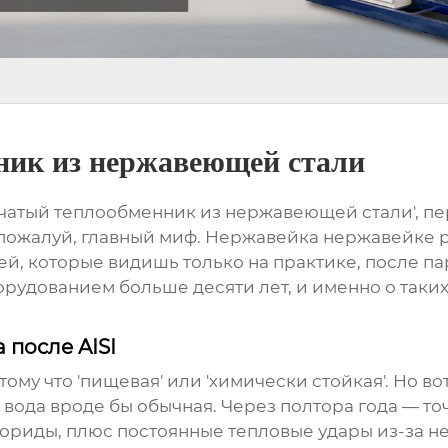
ник из нержавеющей стали
чатый теплообменник из нержавеющей стали', перв
, пожалуй, главный миф. Нержавейка нержавейке р
чей, которые видишь только на практике, после па
орудованием больше десяти лет, и именно о таких 
 после AISI
отому что 'пищевая' или 'химически стойкая'. Но в
 вода вроде бы обычная. Через полтора года — то
риды, плюс постоянные тепловые удары из-за не