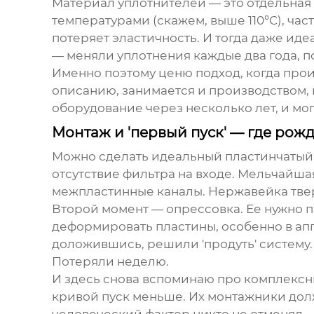
Материал уплотнителей — это отдельная 
температурами (скажем, выше 110°C), час
потеряет эластичность. И тогда даже ид
— меняли уплотнения каждые два года, п
Именно поэтому ценю подход, когда про
описанию, занимается и производством, и 
оборудование через несколько лет, и мо
Монтаж и 'первый пуск' — где ро
Можно сделать идеальный
пластинчатый
отсутствие фильтра на входе. Мельчайшая
межпластинные каналы. Нержавейка твер
Второй момент — опрессовка. Ее нужно 
деформировать пластины, особенно в апп
доложившись, решили 'продуть' систему.
Потеряли неделю.
И здесь снова вспоминаю про комплексн
кривой пуск меньше. Их монтажники долж