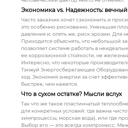
человеческий фактор никто не отменял.
Экономика vs. Надежность: вечный
Часто заказчик хочет сэкономить и прос
это особенно рискованно. Уменьшая площ
давления и, опять же, риск эрозии. Для 
Приходится объяснять, что небольшой за
позволяет системе работать в неидеальн
ее коррозионной стойкости, не железный
Интересно, что некоторые производител
Тэнжуй Энергосберегающее Оборудова
ход. Экономия энергии за счет эффектив
быстрее, чем кажется.
Что в сухом остатке? Мысли вслух
Так что же такое
пластинчатый теплообм
для конкретных условий: где важна чист
химпроцессы, морская вода), или где про
Выбор его — это всегда компромисс. Меж