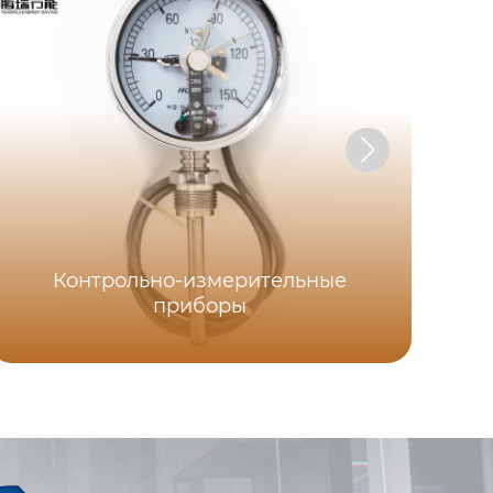
Контрольно-измерительные
приборы
п