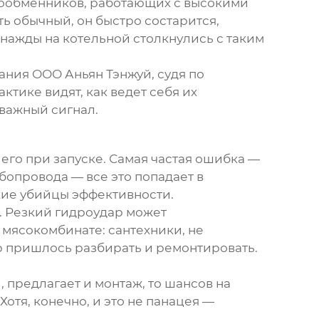
плообменников, работающих с высокими
ть обычный, он быстро состарится,
днажды на котельной столкнулись с таким
пания
ООО Аньян Тэнжуй
, судя по
ктике видят, как ведет себя их
 важный сигнал.
ь его при запуске. Самая частая ошибка —
бопровода — все это попадает в
хие убийцы эффективности.
. Резкий гидроудар может
 мясокомбинате: сантехники, не
ур пришлось разбирать и ремонтировать.
й
, предлагает и монтаж, то шансов на
отя, конечно, и это не панацея —