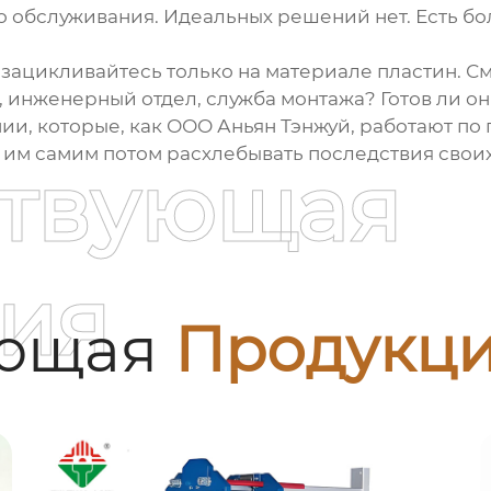
о обслуживания. Идеальных решений нет. Есть б
е зацикливайтесь только на материале пластин. С
о, инженерный отдел, служба монтажа? Готов ли о
ии, которые, как
ООО Аньян Тэнжуй
, работают по
 им самим потом расхлебывать последствия своих
ствующая
ия
ующая
Продукц