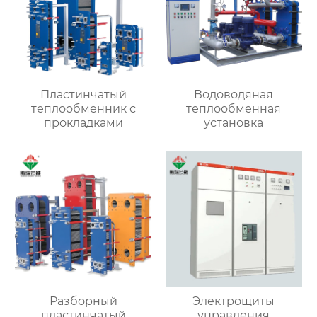
Пластинчатый
Водоводяная
теплообменник с
теплообменная
прокладками
установка
Разборный
Электрощиты
пластинчатый
управления