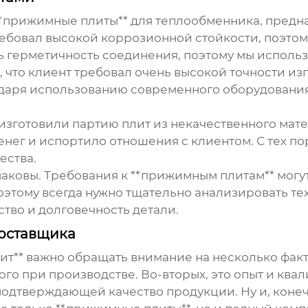
**прижимные плиты** для теплообменника, предн
ебовал высокой коррозионной стойкости, поэто
ть герметичность соединения, поэтому мы испол
, что клиент требовал очень высокой точности из
годаря использованию современного оборудовани
изготовили партию плит из некачественного мат
денег и испортило отношения с клиентом. С тех 
ества.
наковы. Требования к **прижимным плитам** могут
этому всегда нужно тщательно анализировать тех
ство и долговечность детали.
поставщика
т** важно обращать внимание на несколько факто
го при производстве. Во-вторых, это опыт и квал
одтверждающей качество продукции. Ну и, конечн