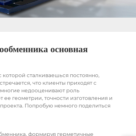
ообменника основная
 с которой сталкиваешься постоянно,
тречается, что клиенты приходят с
д, многие недооценивают роль
от ее геометрии, точности изготовления и
ь проекта. Попробую немного поделиться
ообменника, формируя герметичные