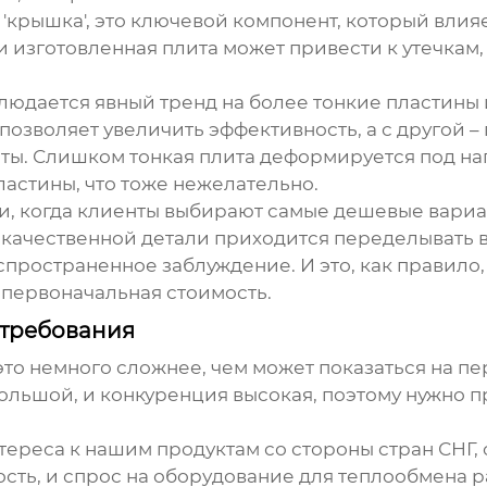
 'крышка', это ключевой компонент, который влия
 изготовленная плита может привести к утечка
блюдается явный тренд на более тонкие пластины 
 позволяет увеличить эффективность, а с другой 
иты. Слишком тонкая плита деформируется под на
астины, что тоже нежелательно.
и, когда клиенты выбирают самые дешевые вариан
 некачественной детали приходится переделывать 
спространенное заблуждение. И это, как правило,
о первоначальная стоимость.
 требования
 это немного сложнее, чем может показаться на пе
большой, и конкуренция высокая, поэтому нужно 
ереса к нашим продуктам со стороны стран СНГ, 
ть, и спрос на оборудование для теплообмена ра