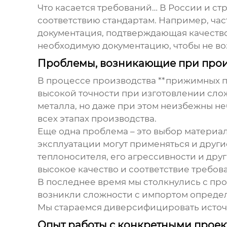
Что касается требований… В России и ст
соответствию стандартам. Например, час
документация, подтверждающая качество
необходимую документацию, чтобы не во
Проблемы, возникающие при произ
В процессе производства **прижимных п
высокой точности при изготовлении сл
металла, но даже при этом неизбежны н
всех этапах производства.
Еще одна проблема – это выбор материал
эксплуатации могут применяться и други
теплоносителя, его агрессивности и дру
высокое качество и соответствие требов
В последнее время мы столкнулись с пр
возникли сложности с импортом определе
Мы стараемся диверсифицировать источн
Опыт работы с конкретными прое