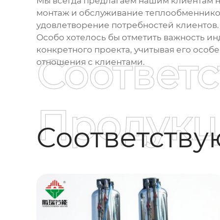
Мы всегда предлагаем нашим клиентам не
монтаж и обслуживание теплообменников.
удовлетворение потребностей клиентов.
Особо хотелось бы отметить важность и
конкретного проекта, учитывая его особ
Соответ
отношения с клиентами.
Продукц
Соответств