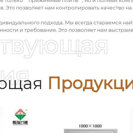
 только **прижимные плиты**, но и полный комп
 Это позволяет нам контролировать качество на 
ндивидуального подхода. Мы всегда стараемся на
енности и требования. Это позволяет нам выстра
ствующая
ия
ующая
Продукц