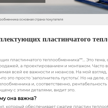
ообменника основная страна покупателя
плектующих пластинчатого тепл
их пластинчатого теплообменника**... Это тема,
одажей, а проектированием и монтажом. Часто вс
онимая всей ее важности и нюансов. На мой взгля
о это просто 'заполнитель пустоты'. Но на деле, 
плообменника и, соответственно, рентабельност
щему с этими деталями, видит это.
му она важна?
мент, который обеспечивает сжатие пластин тепл