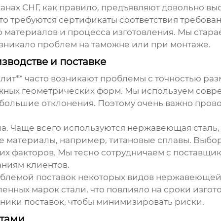
ранах СНГ, как правило, предъявляют довольно в
то требуются сертификаты соответствия требован
 материалов и процесса изготовления. Мы стара
зникало проблем на таможне или при монтаже.
водстве и поставке
лит** часто возникают проблемы с точностью ра
ожных геометрических форм. Мы используем совр
ебольшие отклонения. Поэтому очень важно прово
а. Чаще всего используются нержавеющая сталь, 
е материалы, например, титановые сплавы. Выбо
гих факторов. Мы тесно сотрудничаем с поставщи
аниям клиентов.
облемой поставок некоторых видов нержавеющей 
нных марок стали, что повлияло на сроки изгото
ики поставок, чтобы минимизировать риски.
ктами