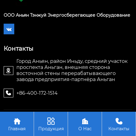
ООО Аньян Тэнжуй Энергосберегающее Оборудование

Контакты
Город Аньян, район Иньду, средний участок
проспекта Аньган, внешняя сторона

восточной стены перерабатывающего
завода предприятия-партнёра Аньган
+86-400-172-1514

Авторское право©ООО Аньян Тэнжуй




Энергосберегающее Оборудование
Главная
Продукция
О Нас
Контакты