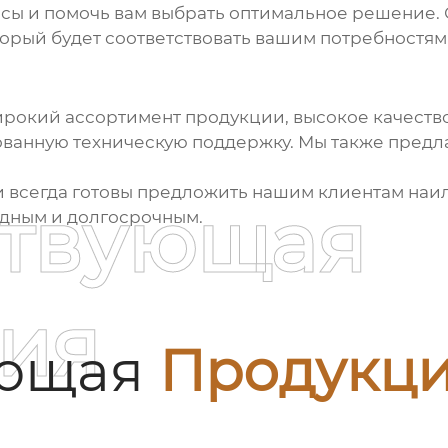
осы и помочь вам выбрать оптимальное решение. 
оторый будет соответствовать вашим потребностя
рокий ассортимент продукции, высокое качеств
ованную техническую поддержку. Мы также предл
и всегда готовы предложить нашим клиентам наи
ствующая
одным и долгосрочным.
ия
ующая
Продукц