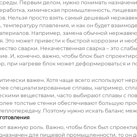
 среды. Первым делом, нужно понимать назначение
еработка, химическая промышленность, пищевая
ов. Нельзя просто взять самый дешевый нержавею
, температуру плавления, и как он будет взаимод
атериалов. Например, замена обычной нержавею
 Это может привести к быстрой коррозии и нео
чество сварки. Некачественная сварка – это слаб
ние. И, конечно, важно, чтобы блок был спроекти
тор, при нагреве блок может деформироваться и 
итически важен. Хотя чаще всего используют нержа
более специализированные сплавы, например, спл
ческими веществами, часто выбирают сплавы с п
Более толстые стенки обеспечивают большую проч
а теплопередачу. Поэтому нужно искать баланс м
зготовления
т важную роль. Важно, чтобы блок был спроекти
дназначен для пищевой промышленности, то он д