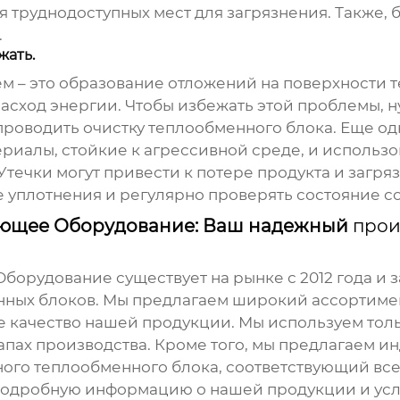
 труднодоступных мест для загрязнения. Также, 
.
жать.
м – это образование отложений на поверхности 
асход энергии. Чтобы избежать этой проблемы, н
роводить очистку теплообменного блока. Еще одн
риалы, стойкие к агрессивной среде, и использ
Утечки могут привести к потере продукта и загр
е уплотнения и регулярно проверять состояние 
ающее Оборудование: Ваш надежный
прои
рудование существует на рынке с 2012 года и за
нных блоков
. Мы предлагаем широкий ассортимен
е качество нашей продукции. Мы используем тол
тапах производства. Кроме того, мы предлагаем и
ного теплообменного блока
, соответствующий все
ит подробную информацию о нашей продукции и усл