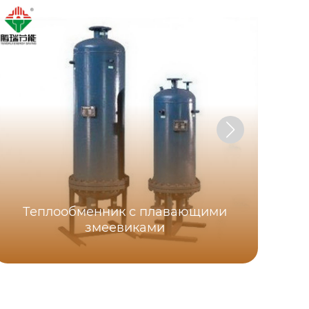
Теплообменник с плавающими
змеевиками