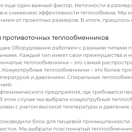
то еще один важный фактор. Неточности в размера
 и снижению эффективности теплообмена. Мы ког
нием от проектных размеров. В итоге, пришлось 
и
противоточных теплообменников
щее Оборудование работаем с разными типами
п
ными. Каждый тип имеет свои преимущества и не
тинчатые теплообменники – это самый распростр
. Кожухотрубные теплообменники – это более про
емпературой и давлением. Спиральные теплообмен
ений.
фтехимического предприятия, где требовался
пр
В этом случае мы выбрали кожухотрубный тепло
ован с учетом высокой температуры и давления,
производили блок для пищевой промышленности.
очистки. Мы выбрали пластинчатый теплообменни