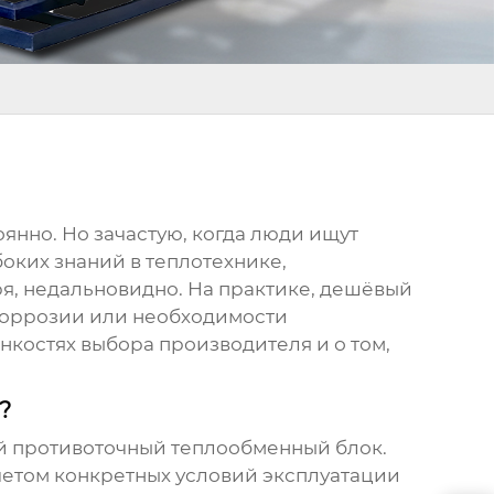
оянно. Но зачастую, когда люди ищут
боких знаний в теплотехнике,
ря, недальновидно. На практике, дешёвый
 коррозии или необходимости
онкостях выбора производителя и о том,
?
ый
противоточный теплообменный блок
.
учетом конкретных условий эксплуатации