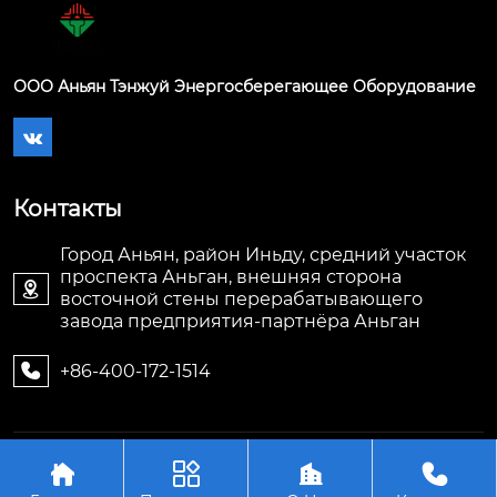
ООО Аньян Тэнжуй Энергосберегающее Оборудование

Контакты
Город Аньян, район Иньду, средний участок
проспекта Аньган, внешняя сторона

восточной стены перерабатывающего
завода предприятия-партнёра Аньган
+86-400-172-1514

Авторское право©ООО Аньян Тэнжуй




Энергосберегающее Оборудование