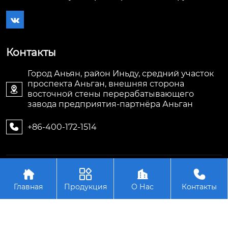

Контакты
Город Аньян, район Иньду, средний участок
проспекта Аньган, внешняя сторона

восточной стены перерабатывающего
завода предприятия-партнёра Аньган
+86-400-172-1514

Авторское право©ООО Аньян Тэнжуй




Энергосберегающее Оборудование
Главная
Продукция
О Нас
Контакты