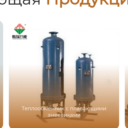
Теплообменник с плавающими
змеевиками