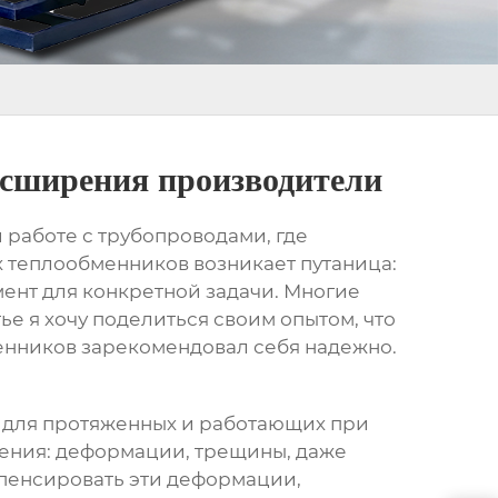
асширения производители
 работе с трубопроводами, где
х теплообменников
возникает путаница:
мент для конкретной задачи. Многие
тье я хочу поделиться своим опытом, что
енников
зарекомендовал себя надежно.
 для протяженных и работающих при
ушения: деформации, трещины, даже
пенсировать эти деформации,