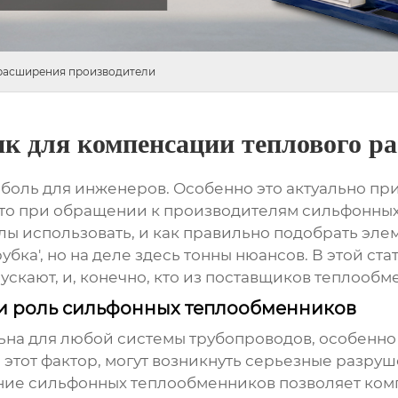
расширения производители
 для компенсации теплового р
боль для инженеров. Особенно это актуально при
сто при обращении к
производителям сильфонны
лы использовать, и как правильно подобрать эле
рубка', но на деле здесь тонны нюансов. В этой ста
скают, и, конечно, кто из
поставщиков теплообм
и роль сильфонных теплообменников
ьна для любой системы трубопроводов, особенно
ь этот фактор, могут возникнуть серьезные разр
ание
сильфонных теплообменников
позволяет ком