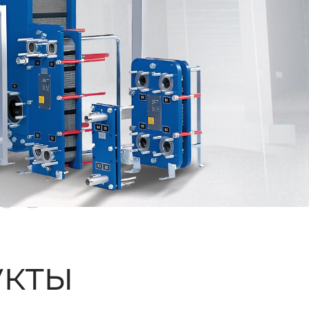
ые
кты