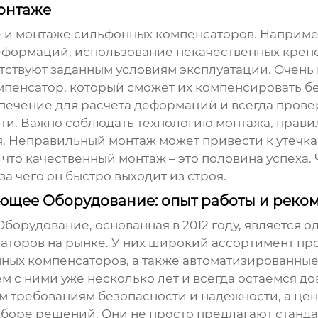
онтаже
е и монтаже
сильфонных компенсаторов
. Наприме
деформаций, использование некачественных креп
тствуют заданным условиям эксплуатации. Очень
пенсатор, который сможет их компенсировать б
чение для расчета деформаций и всегда провер
сти. Важно соблюдать технологию монтажа, прави
я. Неправильный монтаж может привести к утечк
что качественный монтаж – это половина успеха. 
а чего он быстро выходит из строя.
ющее Оборудование: опыт работы и реко
орудование, основанная в 2012 году, является 
саторов
на рынке. У них широкий ассортимент пр
ых компенсаторов, а также автоматизированные
м с ними уже несколько лет и всегда остаемся д
ем требованиям безопасности и надежности, а це
одборе решений. Они не просто предлагают станда