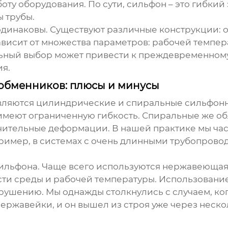
ту оборудования. По сути, сильфон – это гибкий
 трубы.
динаковы. Существуют различные конструкции: о
исит от множества параметров: рабочей темпера
ьный выбор может привести к преждевременному
я.
обменников: плюсы и минусы
вляются цилиндрические и спиральные сильфон
 имеют ограниченную гибкость. Спиральные же об
чительные деформации. В нашей практике мы част
пример, в системах с очень длинными трубопрово
ильфона. Чаще всего используются нержавеющая с
сти среды и рабочей температуры. Использовани
рушению. Мы однажды столкнулись с случаем, ког
ержавейки, и он вышел из строя уже через нескол