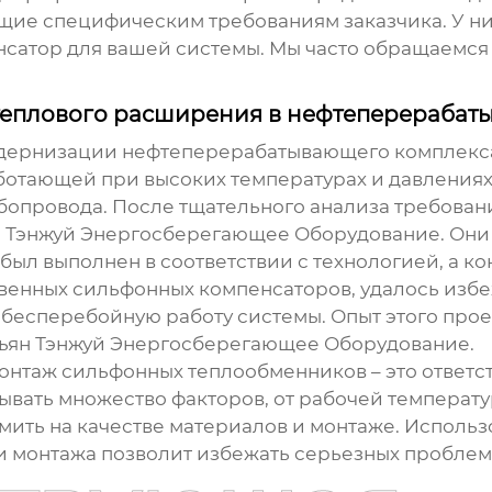
ие специфическим требованиям заказчика. У ни
сатор для вашей системы. Мы часто обращаемся 
 теплового расширения в нефтеперераба
модернизации нефтеперерабатывающего комплекс
ботающей при высоких температурах и давлениях
опровода. После тщательного анализа требован
 Тэнжуй Энергосберегающее Оборудование. Они
ыл выполнен в соответствии с технологией, а ко
твенных сильфонных компенсаторов, удалось избе
бесперебойную работу системы. Опыт этого про
ьян Тэнжуй Энергосберегающее Оборудование.
монтаж
сильфонных теплообменников
– это ответ
вать множество факторов, от рабочей температу
мить на качестве материалов и монтаже. Исполь
 монтажа позволит избежать серьезных проблем