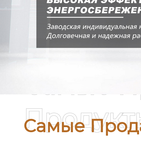
Самые П
Продукт
Самые Прод