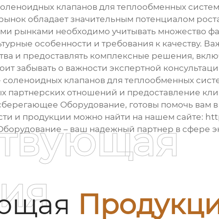
соленоидных клапанов для теплообменных систе
й рынок обладает значительным потенциалом рост
ими рынками необходимо учитывать множество фак
ьтурные особенности и требования к качеству. В
тва и предоставлять комплексные решения, вклю
стоит забывать о важности экспертной консультац
е
соленоидных клапанов для теплообменных сист
ых партнерских отношений и предоставление кл
берегающее Оборудование, готовы помочь вам в 
ти и продукции можно найти на нашем сайте:
htt
ствующая
борудование – ваш надежный партнер в сфере э
ия
ующая
Продукц