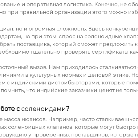
ование и оперативная логистика. Конечно, не об
о при правильной организации этого можно изб
циал, но и огромная сложность. Здесь конкуренци
дартам, но при этом, спрос на
соленоидные клап
обрать поставщика, который сможет предложить 
еобходимо тщательно проверять сертификаты каче
остоянный вызов. Нам приходилось сталкиваться 
личиями в культурных нормах и деловой этике. 
аем с индийскими дистрибьюторами, которые пом
помнить, что индийские заказчики ценят не толь
боте с
соленоидами
?
еще масса нюансов. Например, часто сталкиваешьс
ных
соленоидных клапанов
, которые могут быстро
продукцию у проверенных поставщиков, которые 