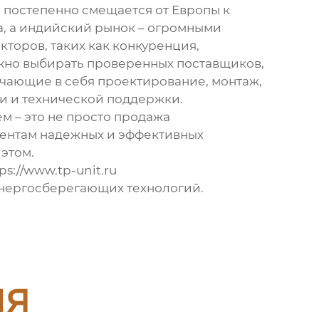
м
постепенно смещается от Европы к
а, а индийский рынок – огромными
торов, таких как конкуренция,
ажно выбирать проверенных поставщиков,
чающие в себя проектирование, монтаж,
ии и технической поддержки.
ем
– это не просто продажа
иентам надежных и эффективных
этом.
ps://www.tp-unit.ru
нергосберегающих технологий.
ия