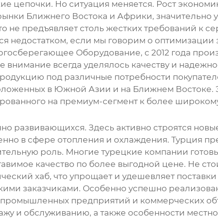
е цепочки. Но ситуация меняется. Рост экономики
рынки Ближнего Востока и Африки, значительно 
то не предъявляет столь жестких требований к се
тся недостатком, если мы говорим о оптимизации з
ргосберегающее Оборудование, с 2012 года прои
 внимание всегда уделялось качеству и надежност
родукцию под различные потребности покупателе
положенных в Южной Азии и на Ближнем Востоке. 
ированного на премиум-сегмент к более широкому
чно развивающихся. Здесь активно строятся нов
енно в сфере отопления и охлаждения. Турция пр
чительную роль. Многие турецкие компании гото
авимое качество по более выгодной цене. Не сто
ческий хаб, что упрощает и удешевляет поставки 
кими заказчиками. Особенно успешно реализова
 промышленных предприятий и коммерческих объ
ажу и обслуживанию, а также особенности местн