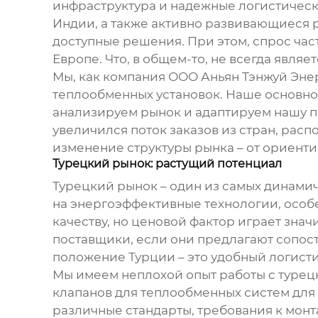
инфраструктура и надежные логистически
Индии, а также активно развивающиеся 
доступные решения. При этом, спрос час
Европе. Что, в общем-то, не всегда являе
Мы, как компания ООО Аньян Тэнжуй Эне
теплообменных установок. Наше основное
анализируем рынок и адаптируем нашу п
увеличился поток заказов из стран, рас
изменение структуры рынка – от ориент
Турецкий рынок: растущий потенциал
Турецкий рынок – один из самых динами
на энергоэффективные технологии, особ
качеству, но ценовой фактор играет зна
поставщики, если они предлагают сопост
положение Турции – это удобный логисти
Мы имеем неплохой опыт работы с турец
клапанов для теплообменных систем
для
различные стандарты, требования к монт