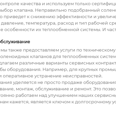
 контроле качества и используем только сертифи
 выбор клапана. Неправильно подобранный
солен
о приведет к снижению эффективности и увеличе
к давление, температура, расход и тип рабочей с
се особенности их теплообменной системы. И час
 обслуживание
, мы также предоставляем услуги по техническом
соленоидных клапанов для теплообменных систе
длагаем различные варианты сервисных контрак
жбы оборудования. Например, для крупных пром
и оперативное устранение неисправностей.
имания уделяется не просто продаже оборудовани
ание, монтаж, обслуживание и ремонт. Это позво
тоянно работаем над улучшением наших сервисны
нам кажется, является ключом к долгосрочному ус