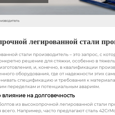
оизводитель
рочной легированной стали про
ованной стали производитель
– это запрос, с кот
 конкретно решение для стяжки, особенно в тяжел
 изготовления, и, конечно, в квалификации прои
ного оборудования, где от надежности этих самы
ценивать спецификацию и требования к материала
щим переделкам и потенциальным авариям.
 влияние на долговечность
болтов из высокопрочной легированной стали п
я всего. Например, часто предлагают сталь 42Cr