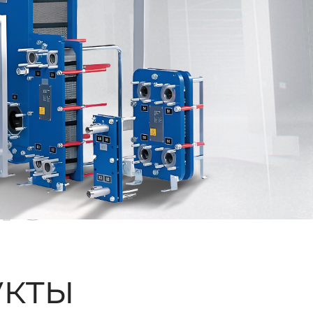
ые
кты