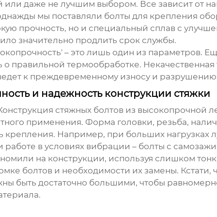
 или даже не лучшим выбором. Все зависит от н
днажды мы поставляли болты для крепления обо
кую прочность, но и специальный сплав с улучше
лило значительно продлить срок службы.
окопрочность' – это лишь один из параметров. Ещ
ать о правильной термообработке. Некачественна
иведет к преждевременному износу и разрушению
чность и надежность конструкции стяжки
 Конструкция
стяжных болтов из высокопрочной л
ного применения. Форма головки, резьба, наличие
ь крепления. Например, при больших нагрузках 
и работе в условиях вибрации – болты с самозаж
кономили на конструкции, используя слишком тон
ломке болтов и необходимости их замены. Кстати, 
ы быть достаточно большими, чтобы равномерно
атериала.