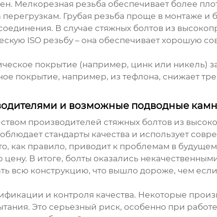
чен. Мелкорезная резьба обеспечивает более пл
 перегрузкам. Грубая резьба проще в монтаже и б
соединения. В случае
стяжных болтов из высокоп
ескую ISO резьбу – она обеспечивает хорошую с
ническое покрытие (например, цинк или никель) 
ное покрытие, например, из тефлона, снижает тр
водителями и возможные подводные кам
еством
производителей стяжных болтов из высок
облюдает стандарты качества и использует совре
что, как правило, приводит к проблемам в будуще
 цену. В итоге, болты оказались некачественным
ь всю конструкцию, что вышло дороже, чем если
ртификации и контроля качества. Некоторые прои
тания. Это серьезный риск, особенно при работе 