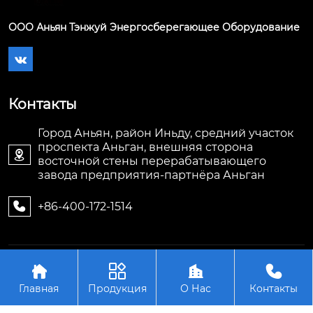
ООО Аньян Тэнжуй Энергосберегающее Оборудование

Контакты
Город Аньян, район Иньду, средний участок
проспекта Аньган, внешняя сторона

восточной стены перерабатывающего
завода предприятия-партнёра Аньган
+86-400-172-1514

Авторское право©ООО Аньян Тэнжуй




Энергосберегающее Оборудование
Главная
Продукция
О Нас
Контакты