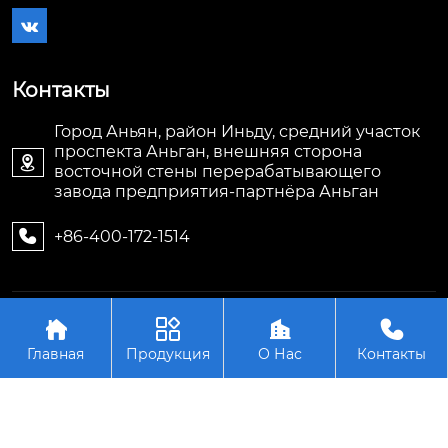

Контакты
Город Аньян, район Иньду, средний участок
проспекта Аньган, внешняя сторона

восточной стены перерабатывающего
завода предприятия-партнёра Аньган
+86-400-172-1514

Авторское право©ООО Аньян Тэнжуй




Энергосберегающее Оборудование
Главная
Продукция
О Нас
Контакты