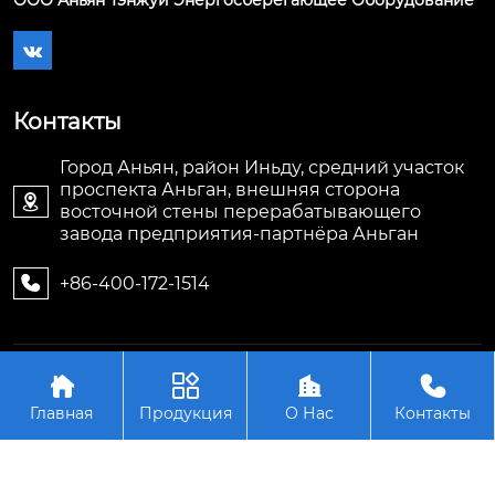
ООО Аньян Тэнжуй Энергосберегающее Оборудование

Контакты
Город Аньян, район Иньду, средний участок
проспекта Аньган, внешняя сторона

восточной стены перерабатывающего
завода предприятия-партнёра Аньган
+86-400-172-1514

Авторское право©ООО Аньян Тэнжуй




Энергосберегающее Оборудование
Главная
Продукция
О Нас
Контакты