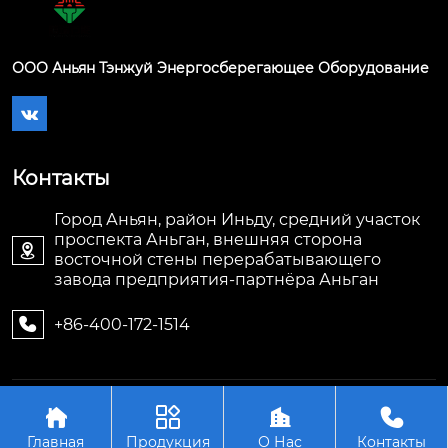
ООО Аньян Тэнжуй Энергосберегающее Оборудование

Контакты
Город Аньян, район Иньду, средний участок
проспекта Аньган, внешняя сторона

восточной стены перерабатывающего
завода предприятия-партнёра Аньган
+86-400-172-1514

Авторское право©ООО Аньян Тэнжуй




Энергосберегающее Оборудование
Главная
Продукция
О Нас
Контакты