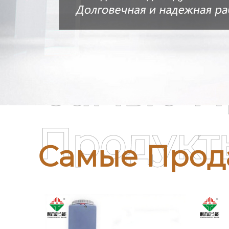
Самые П
Продукт
Самые Прод