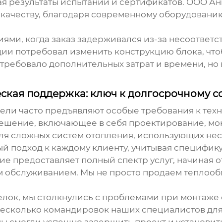
я результаты испытаний и сертификатов. ООО А
качеству, благодаря современному оборудованию 
иями, когда заказ задерживался из-за несоответ
дии потребовал изменить конструкцию блока, что
отребовало дополнительных затрат и времени, но
ская поддержка: ключ к долгосрочному с
ели часто предъявляют особые требования к тех
решение, включающее в себя проектирование, мо
для сложных систем отопления, использующих не
 подход к каждому клиенту, учитывая специфику
 предоставляет полный спектр услуг, начиная о
м обслуживанием. Мы не просто продаем
теплооб
елок, мы столкнулись с проблемами при монтаже 
несколько командировок наших специалистов дл