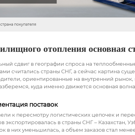
страна покупателя
илищного отопления основная с
ьный сдвиг в географии спроса на
теплообменные
ми считались страны СНГ, а сейчас картина суще
одители, ориентированные на внутренний рынок, 
азберемся, куда именно движется основная волна 
ентация поставок
вели к пересмотру логистических цепочек и пер
ов
экспортировалась в страны СНГ – Казахстан, Уз
ок в них уменьшилась, а объем заказов стал мен