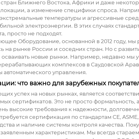
 стран Ближнего Востока, Африки и даже некотор
а локации, а изменение специфики спроса. Напри
 экстремальные температуры и агрессивные среды
бильной электроэнергии. В этих случаях станда
, просто не подходят.
ающее Оборудование, основанной в 2012 году, мы
ь на рынке России и соседних стран. Но с разв
осваивать новые рынки. Например, недавно мы у
ерерабатывающих комплексов в Саудовской Арав
ы автоматического управления.
ации: что важно для зарубежных покупате
щих успех на новых рынках, является соответст
мых сертификатов. Это не просто формальность, а
нь высокие требования к надежности, долговеч
 требуется сертификация по стандартам CE, ASME, 
дства и наличие системы контроля качества. Пок
заявленным характеристикам. Мы всегда старае