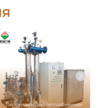
ия
Парожидкостная теплообменная