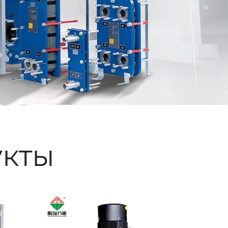
ые
кты