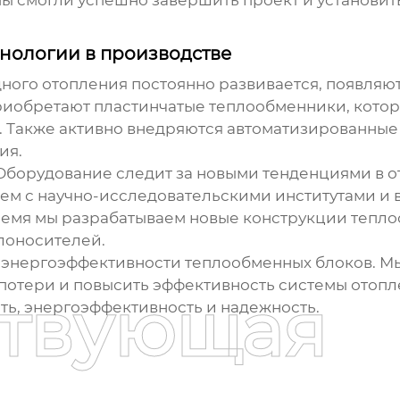
 мы смогли успешно завершить проект и установ
хнологии в производстве
ного отопления
постоянно развивается, появляю
риобретают пластинчатые теплообменники, кото
. Также активно внедряются автоматизированны
ия.
борудование следит за новыми тенденциями в о
ем с научно-исследовательскими институтами и 
ремя мы разрабатываем новые конструкции
тепло
лоносителей.
 энергоэффективности
теплообменных блоков
. М
потери и повысить эффективность системы отопл
ствующая
сть, энергоэффективность и надежность.