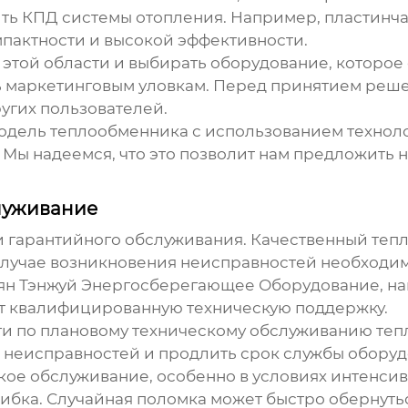
ить КПД системы отопления. Например, пластинч
пактности и высокой эффективности.
 этой области и выбирать оборудование, которое
ть маркетинговым уловкам. Перед принятием реш
угих пользователей.
одель теплообменника с использованием техноло
 Мы надеемся, что это позволит нам предложить
луживание
 и гарантийного обслуживания. Качественный
теп
случае возникновения неисправностей необходим
ян Тэнжуй Энергосберегающее Оборудование, н
ет квалифицированную техническую поддержку.
и по плановому техническому обслуживанию теп
е неисправностей и продлить срок службы обору
кое обслуживание, особенно в условиях интенсив
шибка. Случайная поломка может быстро обернут