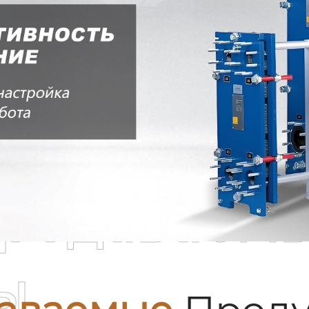
родаваем
ы