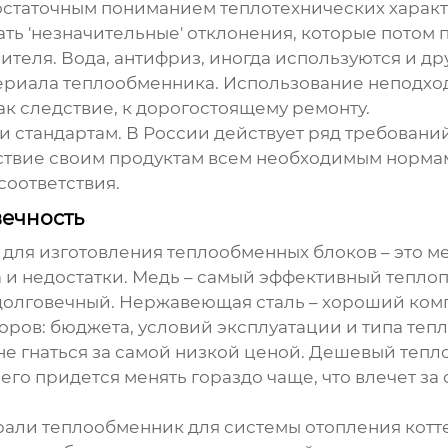
едостаточным пониманием теплотехнических хара
ть 'незначительные' отклонения, которые потом
сителя. Вода, антифриз, иногда используются и д
териала теплообменника. Использование неподхо
к следствие, к дорогостоящему ремонту.
и стандартам. В России действует ряд требован
ствие своим продуктам всем необходимым нормам.
соответствия.
вечность
 для изготовления
теплообменных блоков
– это м
 и недостатки. Медь – самый эффективный теплоп
долговечный. Нержавеющая сталь – хороший ком
оров: бюджета, условий эксплуатации и типа теп
е гнаться за самой низкой ценой. Дешевый теп
его придется менять гораздо чаще, что влечет з
рали теплообменник для системы отопления котт