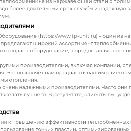
 теплообменнике из нержавеющей стали с полим
до более длительный срок службы и надежную защ
ием.
водителями
рудование (https://www.tp-unit.ru) – один из 
и предлагают широкий ассортимент
теплообменни
осто продают оборудование, а предоставляют полн
 другими производителями, включая компании, с
я. Это позволяет нам предлагать нашим клиента
мы отопления.
 не очень надежными производителями. Часто они
ет желать лучшего. В результате, клиенты вынужд
одстве
ция к повышению эффективности теплообменных 
спользование тонких пластин, оптимизированных