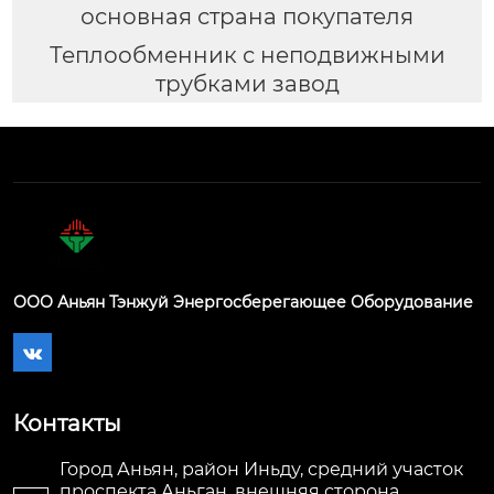
основная страна покупателя
Теплообменник с неподвижными
трубками завод
ООО Аньян Тэнжуй Энергосберегающее Оборудование

Контакты
Город Аньян, район Иньду, средний участок
проспекта Аньган, внешняя сторона