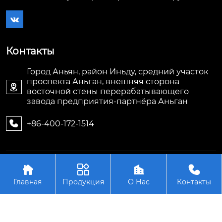

Контакты
Город Аньян, район Иньду, средний участок
проспекта Аньган, внешняя сторона

восточной стены перерабатывающего
завода предприятия-партнёра Аньган
+86-400-172-1514

Авторское право©ООО Аньян Тэнжуй




Энергосберегающее Оборудование
Главная
Продукция
О Нас
Контакты