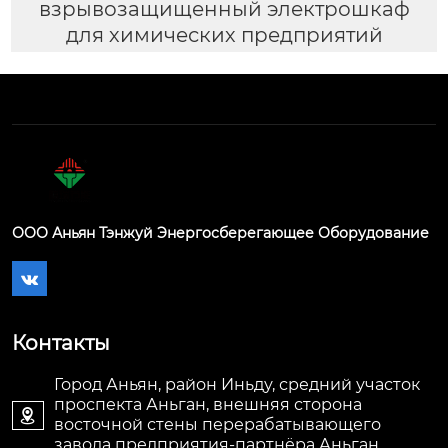
взрывозащищенный электрошкаф
для химических предприятий
ООО Аньян Тэнжуй Энергосберегающее Оборудование

Контакты
Город Аньян, район Иньду, средний участок
проспекта Аньган, внешняя сторона

восточной стены перерабатывающего
завода предприятия-партнёра Аньган