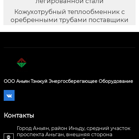
легированной стали
Кожухотрубный теплообменник с
оребренными трубами поставщики
ООО Аньян Тэнжуй Энергосберегающее Оборудование

Контакты
Город Аньян, район Иньду, средний участок
проспекта Аньган, внешняя сторона
