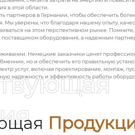
дования, снизить затраты на энергию и повысить
я в этой области.
ть партнеров в Германии, чтобы обеспечить бол
. Мы уверены, что благодаря нашему опыту, кач
иваться на этом перспективном рынке. Помните
 поставщиком оборудования, а надежным партнер
луживании. Немецкие заказчики ценят профессио
обменник, но и обеспечить его правильную устано
ктр услуг, включая проектирование, монтаж, пу
ствующая
чную надежность и эффективность работы оборуд
ия
ующая
Продукц