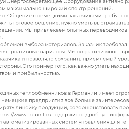
жуй Энергосберегающее Оборудование
активно р
там максимально широкий спектр решений.
ер. Общение с немецкими заказчиками требует не
жить готовое решение, нужно уметь выстраивать
решения. Мы привлекаем опытных переводчиков и
.
проблемой выбора материалов. Заказчик требовал
 альтернативные варианты. Мы потратили много в
казчика и позволяло сохранить приемлемый урове
тороны. Это пример того, как важно уметь наход
ством и прибыльностью.
одяных теплообменников в Германии
имеет огро
и немецкие предприятия все больше заинтересо
рять линейку продукции, совершенствовать про
ttps://www.tp-unit.ru
содержит подробную информа
 автоматизированных систем управления для теп