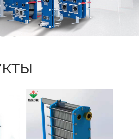
ые
кты