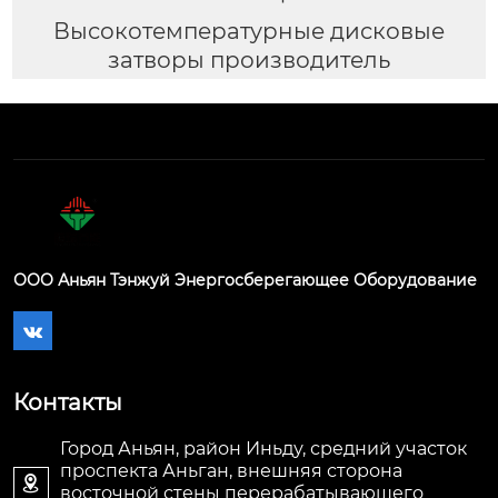
Высокотемпературные дисковые
затворы производитель
ООО Аньян Тэнжуй Энергосберегающее Оборудование

Контакты
Город Аньян, район Иньду, средний участок
проспекта Аньган, внешняя сторона

восточной стены перерабатывающего