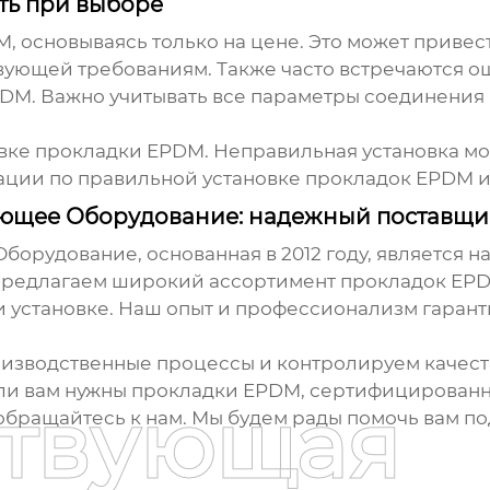
ть при выборе
M
, основываясь только на цене. Это может приве
твующей требованиям. Также часто встречаются 
PDM
. Важно учитывать все параметры соединения 
овке
прокладки EPDM
. Неправильная установка м
ации по правильной установке
прокладок EPDM
и
ющее Оборудование: надежный поставщи
орудование, основанная в 2012 году, является
предлагаем широкий ассортимент
прокладок EP
и установке. Наш опыт и профессионализм гаран
зводственные процессы и контролируем качеств
сли вам нужны
прокладки EPDM
, сертифицированн
ствующая
бращайтесь к нам. Мы будем рады помочь вам п