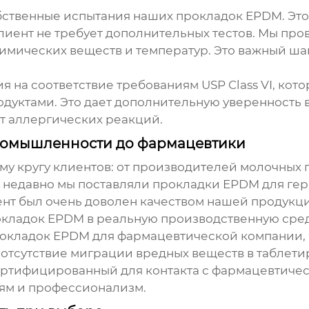
бственные испытания наших
прокладок EPDM
. Эт
лиент не требует дополнительных тестов. Мы про
химических веществ и температур. Это важный ша
ия на соответствие требованиям USP Class VI, ко
дуктами. Это дает дополнительную уверенность в
т аллергических реакций.
ромышленности до фармацевтики
у кругу клиентов: от производителей молочных 
 недавно мы поставляли
прокладки EPDM
для гер
ент был очень доволен качеством нашей продукц
окладок EPDM
в реальную производственную сред
окладок EPDM
для фармацевтической компании, 
 отсутствие миграции вредных веществ в таблет
сертифицированный для контакта с фармацевтиче
лям и профессионализм.