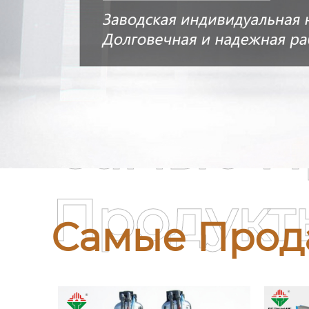
Самые П
Продукт
Самые Прод