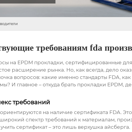
зводители
твующие требованиям fda произ
осы на
EPDM прокладки
, сертифицированные для
тое расширение рынка. Но, как всегда, дело ока
почка вопросов: какие именно стандарты FDA, ка
ы? И главное – откуда брать
прокладки EPDM
, д
лекс требований
риентируются на наличие сертификата FDA. Это, 
 широкий спектр требований к материалам, прои
учить сертификат – это лишь верхушка айсберга. 