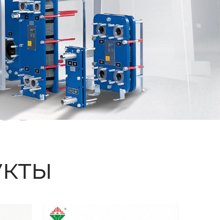
ые
кты