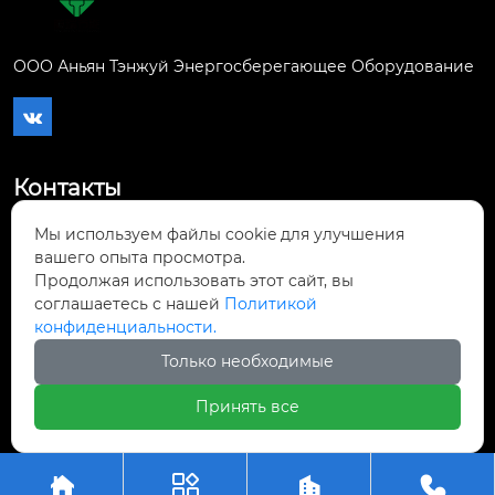
ООО Аньян Тэнжуй Энергосберегающее Оборудование

Контакты
Мы используем файлы cookie для улучшения
Город Аньян, район Иньду, средний участок
вашего опыта просмотра.
проспекта Аньган, внешняя сторона

Продолжая использовать этот сайт, вы
восточной стены перерабатывающего
соглашаетесь с нашей
Политикой
завода предприятия-партнёра Аньган
конфиденциальности.
Только необходимые
+86-400-172-1514

Принять все
Авторское право©ООО Аньян Тэнжуй




Энергосберегающее Оборудование