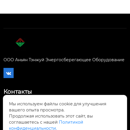
ООО Аньян Тэнжуй Энергосберегающее Оборудование

Контакты
Мы используем файлы cookie для улучшения
Город Аньян, район Иньду, средний участок
вашего опыта просмотра.
проспекта Аньган, внешняя сторона

Продолжая использовать этот сайт, вы
восточной стены перерабатывающего
соглашаетесь с нашей
Политикой
завода предприятия-партнёра Аньган
конфиденциальности.